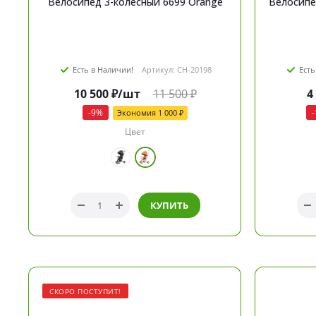
Велосипед 3-колёсный 6699 Orange
Есть в Наличии!
Артикул: CH-20198
Есть
10 500
₽
/шт
11 500
₽
4
-
9
%
-
Экономия
1 000
₽
Цвет
КУПИТЬ
СКОРО ПОСТУПИТ!