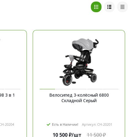
в 1
Велосипед 3-колёсный 6800
Складной Серый
CH-20204
Есть в Наличии!
Артикул: CH-20201
10 500
₽
/шт
11 500
₽