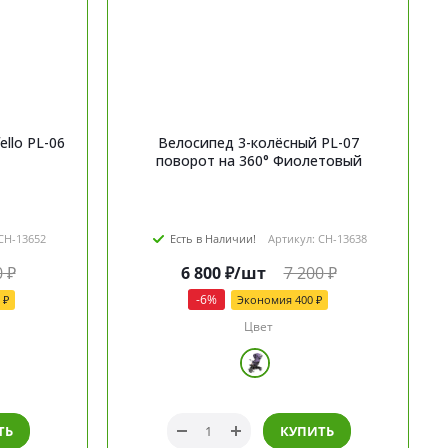
llo PL-06
Велосипед 3-колёсный PL-07
поворот на 360° Фиолетовый
CH-13652
Есть в Наличии!
Артикул: CH-13638
0
₽
6 800
₽
/шт
7 200
₽
-
6
%
₽
Экономия
400
₽
Цвет
ТЬ
КУПИТЬ