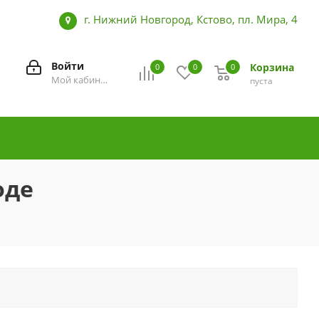
ения, комбинезоны, пеленки-распашон
г. Нижний Новгород, Кстово, пл. Мира, 4
Войти
Корзина
0
0
0
0
Мой кабинет
пуста
оде