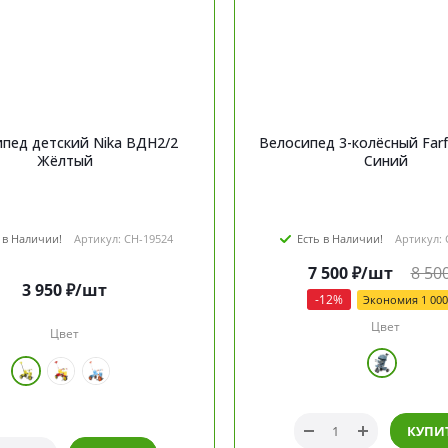
пед детский Nika ВДН2/2
Велосипед 3-колёсный Farfe
Жёлтый
Синий
 в Наличии!
Артикул: CH-19524
Есть в Наличии!
Артикул: 
7 500
₽
/шт
8 50
3 950
₽
/шт
-
12
%
Экономия
1 000
Цвет
Цвет
КУПИ