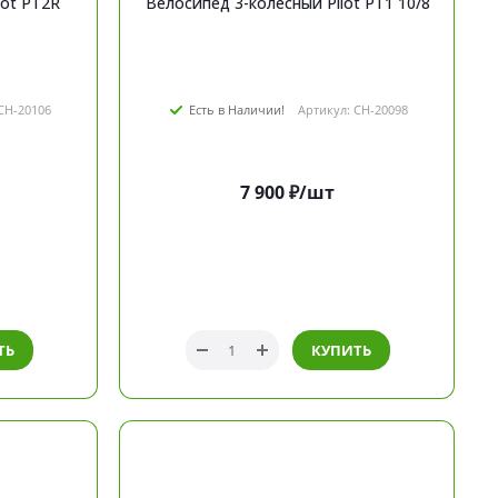
lot PT2R
Велосипед 3-колесный Pilot PT1 10/8
CH-20106
Есть в Наличии!
Артикул: CH-20098
7 900
₽
/шт
ТЬ
КУПИТЬ