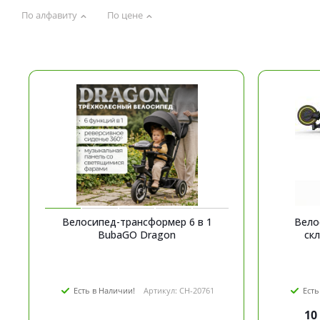
По алфавиту
По цене
Велосипед-трансформер 6 в 1
Велос
BubaGO Dragon
Есть в Наличии!
Артикул: CH-20761
Есть
10