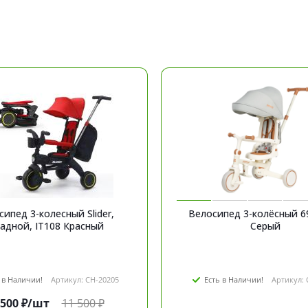
ипед 3-колесный Slider,
Велосипед 3-колёсный 698 3 
складной, IT108 Красный
Серый
 в Наличии!
Артикул: CH-20205
Есть в Наличии!
Артикул: 
 500
₽
/шт
11 500
₽