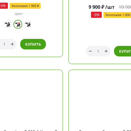
-
9
%
Экономия
1 000
₽
9 900
₽
/шт
10 90
Цвет
-
9
%
Экономия
1 000
КУПИТЬ
КУПИ