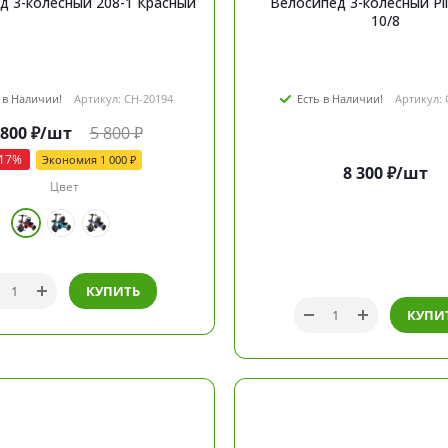
Велосипед 3-колёсный 208-1 Красный
Велосипед 3-колесный Pi
10/8
 в Наличии!
Артикул: CH-20194
Есть в Наличии!
Артикул: 
 800
₽
/шт
5 800
₽
17
%
Экономия
1 000
₽
8 300
₽
/шт
Цвет
КУПИТЬ
КУПИ