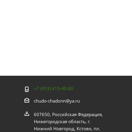
+7 (953) 415-40-80
chudo-chadonn@ya.ru
607650, Российская Федерация,
Нижегородская область, г.
Нижний Новгород, Кстово, пл.