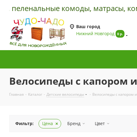
 пеленальные комоды, матрасы, компл
Ваш город
Нижний Новгород
0 р.
Велосипеды с капором 
Главная
-
Каталог
-
Детские велосипеды
-
Велосипеды с капором и
Фильтр:
Цена
Бренд
Цвет