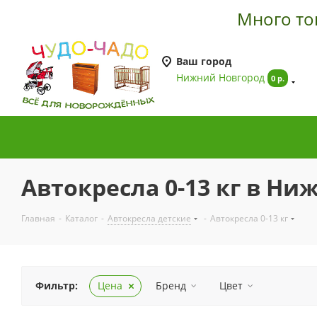
Много товар
Ваш город
Нижний Новгород
0 р.
Автокресла 0-13 кг в Н
Главная
-
Каталог
-
Автокресла детские
-
Автокресла 0-13 кг
Фильтр:
Цена
Бренд
Цвет