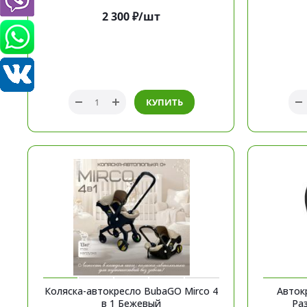
2 300
₽
/шт
КУПИТЬ
Коляска-автокресло BubaGO Mirco 4
Автокр
в 1 Бежевый
Ра