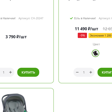
 в Наличии!
Артикул: CH-20247
Есть в Наличии!
Артикул: 
11 490
₽
/шт
12 6
-
9
%
Экономия
1 200
3 790
₽
/шт
Цвет
КУПИТЬ
КУПИ