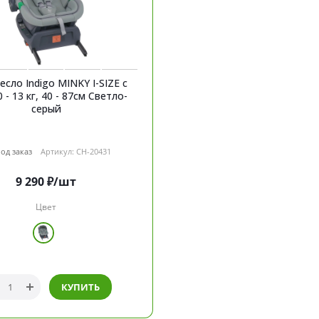
есло Indigo MINKY I-SIZE с
 13 кг, 40 - 87см Светло-
серый
од заказ
Артикул: CH-20431
9 290
₽
/шт
Цвет
КУПИТЬ