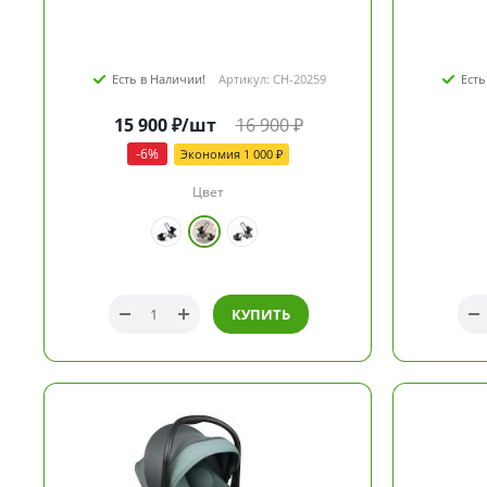
Есть в Наличии!
Артикул: CH-20259
Есть
15 900
₽
/шт
16 900
₽
-
6
%
Экономия
1 000
₽
Цвет
КУПИТЬ