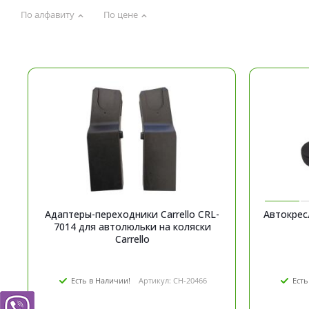
По алфавиту
По цене
Адаптеры-переходники Carrello CRL-
Автокресл
7014 для автолюльки на коляски
Carrello
Есть в Наличии!
Артикул: CH-20466
Есть