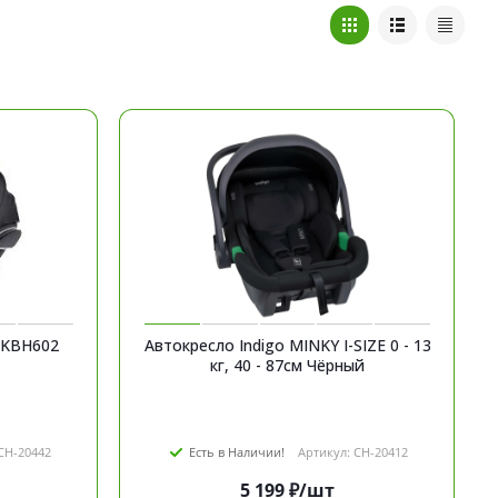
a KBH602
Автокресло Indigo MINKY I-SIZE 0 - 13
кг, 40 - 87см Чёрный
CH-20442
Есть в Наличии!
Артикул: CH-20412
5 199
₽
/шт