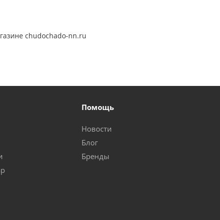
агазине chudochado-nn.ru
Помощь
Новости
Блог
и
Бренды
ар