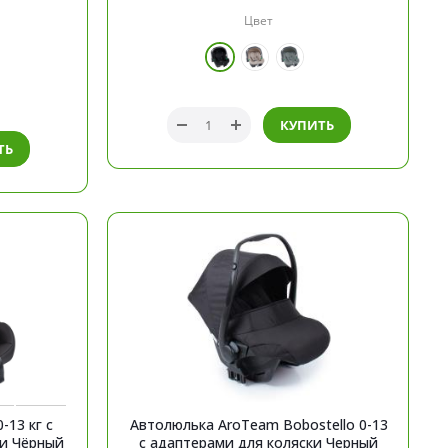
Цвет
КУПИТЬ
ТЬ
-13 кг с
Автолюлька AroTeam Bobostello 0-13
переходниками для коляски Чёрный
с адаптерами для коляски Черный