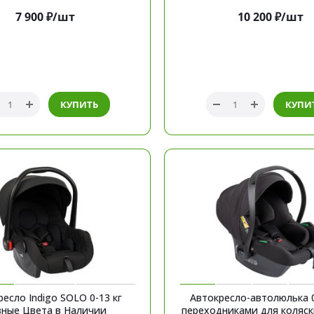
7 900
₽
/шт
10 200
₽
/шт
КУПИТЬ
КУПИ
есло Indigo SOLO 0-13 кг
Автокресло-автолюлька 0
зные Цвета в Наличии