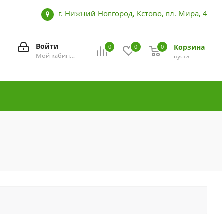
ленальные комоды, матрасы, комплекты
г. Нижний Новгород, Кстово, пл. Мира, 4
Войти
Корзина
0
0
0
0
Мой кабинет
пуста