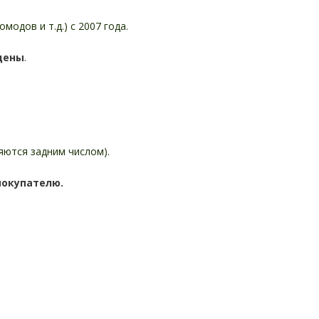
омодов и т.д.) с 2007 года.
цены
.
няются задним числом).
покупателю.