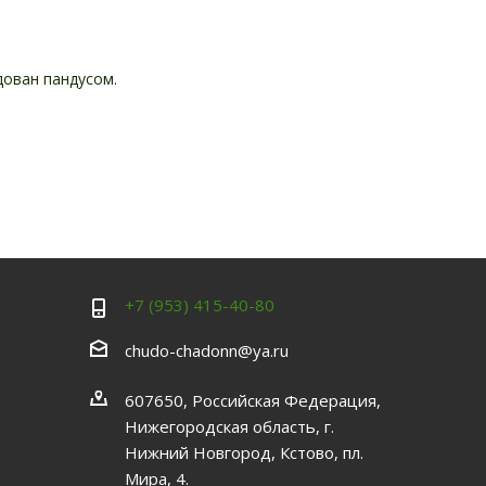
дован пандусом.
+7 (953) 415-40-80
chudo-chadonn@ya.ru
607650, Российская Федерация,
Нижегородская область, г.
Нижний Новгород, Кстово, пл.
Мира, 4.