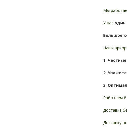
Мы работае
У нас
один 
Большое к
Наши приор
1. Честны
2. Уважит
3. Оптимал
Работаем б
Доставка бе
Доставку о