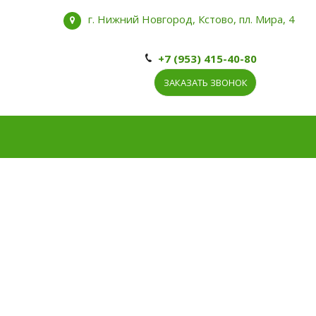
атки, пеленальные комоды, матрасы, 
г. Нижний Новгород, Кстово, пл. Мира, 4
+7 (953) 415-40-80
ЗАКАЗАТЬ ЗВОНОК