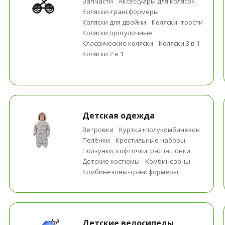
Запчасти
Аксессуары для колясок
Коляски-трансформеры
Коляски для двойни
Коляски -трости
Коляски прогулочные
Классические коляски
Коляски 3 в 1
Коляски 2 в 1
Детская одежда
Ветровки
Куртка+полукомбинезон
Пелёнки
Крестильные наборы
Ползунки, кофточки, распашонки
Детские костюмы
Комбинезоны
Комбинезоны-трансформеры
Детские велосипеды